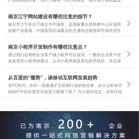
行业网站的经验，我们大概有一些心得体会：南京医疗网站建设
基本有以下几个领域，有的企业做医疗器械，有的做医疗咨询，
有的做医疗诊疗服务，很多企业可以根据自己所在的主要医疗领
南京江宁网站建设有哪些注意的细节？
域，结合自身需求，定位不同的医疗网站建设
南京市江宁区位于南京市中南部，是国家重点的科教中心区域和
创新产业基地，中国东部区域重点的交通综合枢纽和空港经济区
枢纽。南京江宁从东西南三面环抱南京主城区，航空、港口、铁
路、公路交通体系汇聚，随着江宁区的不断发展，江宁区企业网
南京小程序开发制作有哪些注意点？
站建设有哪些需要注意的细节？
通过我们近期给企业客户做小程序可以发现，一般的企业客户还
未改变对小程序的看法，认为小程序就是类似的手机站，并且很
多客户都让我们按照手机站的样式和功能去开发小程序，是因为
大家一时还无法从手机站的观点上跳出来看问题，那么今天就跟
从百度的“颓势”，谈移动互联网发展趋势
大家分享下，那么小程序制作有哪些要点呢？
在PC时代，BAT一直都属于互联网行业的佼佼者，从什么时候开
始BAT中的百度而开始进入瓶颈了呢？ 马云曾经说过，没有任何
一个互联网企业可以保证10年之内还能存在，可见互联网行业的
发展更是瞬息万变，我们今天就从互联网行业几大巨头开始分
析，互联网发展的趋势和前景