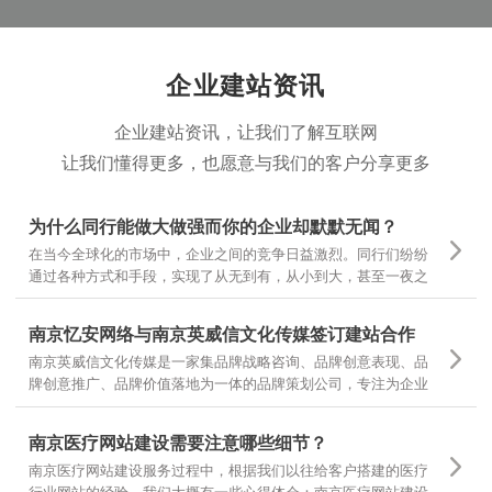
企业建站资讯
企业建站资讯，让我们了解互联网
让我们懂得更多，也愿意与我们的客户分享更多
为什么同行能做大做强而你的企业却默默无闻？
在当今全球化的市场中，企业之间的竞争日益激烈。同行们纷纷
通过各种方式和手段，实现了从无到有，从小到大，甚至一夜之
间家喻户晓。然而，为什么有些企业却仍然在默默无闻中挣扎
呢？
南京忆安网络与南京英威信文化传媒签订建站合作
南京英威信文化传媒是一家集品牌战略咨询、品牌创意表现、品
牌创意推广、品牌价值落地为一体的品牌策划公司，专注为企业
提供品牌定位和品牌设计 坚持专项调研，精准诊断，团队策划，
当然对网站设计和文案有更高的要求，也是对我们设计和制作的
南京医疗网站建设需要注意哪些细节？
一种认可
南京医疗网站建设服务过程中，根据我们以往给客户搭建的医疗