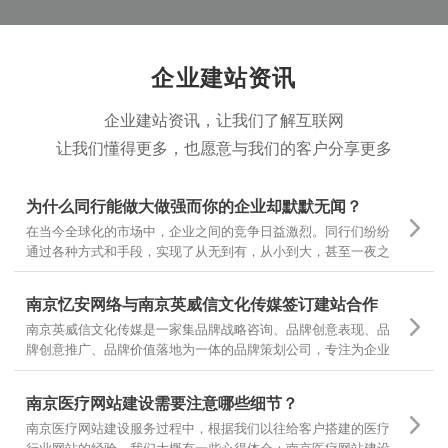
企业建站资讯
企业建站资讯，让我们了解互联网
让我们懂得更多，也愿意与我们的客户分享更多
为什么同行能做大做强而你的企业却默默无闻？
在当今全球化的市场中，企业之间的竞争日益激烈。同行们纷纷
通过各种方式和手段，实现了从无到有，从小到大，甚至一夜之
间家喻户晓。然而，为什么有些企业却仍然在默默无闻中挣扎
呢？
南京忆安网络与南京英威信文化传媒签订建站合作
南京英威信文化传媒是一家集品牌战略咨询、品牌创意表现、品
牌创意推广、品牌价值落地为一体的品牌策划公司，专注为企业
提供品牌定位和品牌设计 坚持专项调研，精准诊断，团队策划，
当然对网站设计和文案有更高的要求，也是对我们设计和制作的
南京医疗网站建设需要注意哪些细节？
一种认可
南京医疗网站建设服务过程中，根据我们以往给客户搭建的医疗