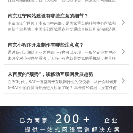
行业网站的经验，我们大概有一些心得体会：南京医疗网站建设
基本有以下几个领域，有的企业做医疗器械，有的做医疗咨询，
有的做医疗诊疗服务，很多企业可以根据自己所在的主要医疗领
南京江宁网站建设有哪些注意的细节？
域，结合自身需求，定位不同的医疗网站建设
南京市江宁区位于南京市中南部，是国家重点的科教中心区域和
创新产业基地，中国东部区域重点的交通综合枢纽和空港经济区
枢纽。南京江宁从东西南三面环抱南京主城区，航空、港口、铁
路、公路交通体系汇聚，随着江宁区的不断发展，江宁区企业网
南京小程序开发制作有哪些注意点？
站建设有哪些需要注意的细节？
通过我们近期给企业客户做小程序可以发现，一般的企业客户还
未改变对小程序的看法，认为小程序就是类似的手机站，并且很
多客户都让我们按照手机站的样式和功能去开发小程序，是因为
大家一时还无法从手机站的观点上跳出来看问题，那么今天就跟
从百度的“颓势”，谈移动互联网发展趋势
大家分享下，那么小程序制作有哪些要点呢？
在PC时代，BAT一直都属于互联网行业的佼佼者，从什么时候开
始BAT中的百度而开始进入瓶颈了呢？ 马云曾经说过，没有任何
一个互联网企业可以保证10年之内还能存在，可见互联网行业的
发展更是瞬息万变，我们今天就从互联网行业几大巨头开始分
析，互联网发展的趋势和前景