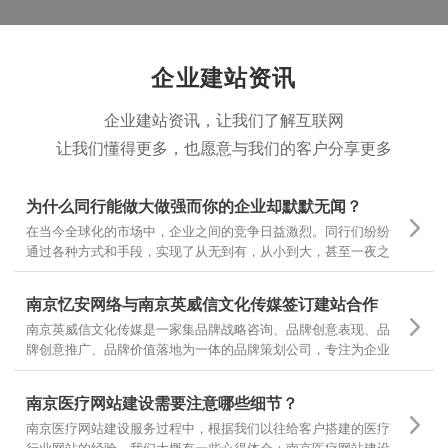
企业建站资讯
企业建站资讯，让我们了解互联网
让我们懂得更多，也愿意与我们的客户分享更多
为什么同行能做大做强而你的企业却默默无闻？
在当今全球化的市场中，企业之间的竞争日益激烈。同行们纷纷
通过各种方式和手段，实现了从无到有，从小到大，甚至一夜之
间家喻户晓。然而，为什么有些企业却仍然在默默无闻中挣扎
呢？
南京忆安网络与南京英威信文化传媒签订建站合作
南京英威信文化传媒是一家集品牌战略咨询、品牌创意表现、品
牌创意推广、品牌价值落地为一体的品牌策划公司，专注为企业
提供品牌定位和品牌设计 坚持专项调研，精准诊断，团队策划，
当然对网站设计和文案有更高的要求，也是对我们设计和制作的
南京医疗网站建设需要注意哪些细节？
一种认可
南京医疗网站建设服务过程中，根据我们以往给客户搭建的医疗