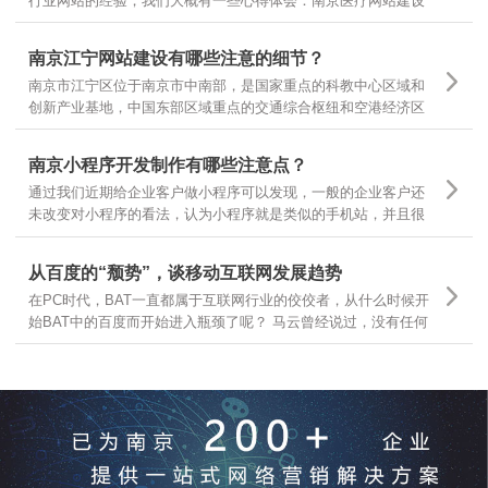
行业网站的经验，我们大概有一些心得体会：南京医疗网站建设
基本有以下几个领域，有的企业做医疗器械，有的做医疗咨询，
有的做医疗诊疗服务，很多企业可以根据自己所在的主要医疗领
南京江宁网站建设有哪些注意的细节？
域，结合自身需求，定位不同的医疗网站建设
南京市江宁区位于南京市中南部，是国家重点的科教中心区域和
创新产业基地，中国东部区域重点的交通综合枢纽和空港经济区
枢纽。南京江宁从东西南三面环抱南京主城区，航空、港口、铁
路、公路交通体系汇聚，随着江宁区的不断发展，江宁区企业网
南京小程序开发制作有哪些注意点？
站建设有哪些需要注意的细节？
通过我们近期给企业客户做小程序可以发现，一般的企业客户还
未改变对小程序的看法，认为小程序就是类似的手机站，并且很
多客户都让我们按照手机站的样式和功能去开发小程序，是因为
大家一时还无法从手机站的观点上跳出来看问题，那么今天就跟
从百度的“颓势”，谈移动互联网发展趋势
大家分享下，那么小程序制作有哪些要点呢？
在PC时代，BAT一直都属于互联网行业的佼佼者，从什么时候开
始BAT中的百度而开始进入瓶颈了呢？ 马云曾经说过，没有任何
一个互联网企业可以保证10年之内还能存在，可见互联网行业的
发展更是瞬息万变，我们今天就从互联网行业几大巨头开始分
析，互联网发展的趋势和前景