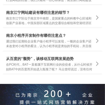
行业网站的经验，我们大概有一些心得体会：南京医疗网站建设
基本有以下几个领域，有的企业做医疗器械，有的做医疗咨询，
有的做医疗诊疗服务，很多企业可以根据自己所在的主要医疗领
南京江宁网站建设有哪些注意的细节？
域，结合自身需求，定位不同的医疗网站建设
南京市江宁区位于南京市中南部，是国家重点的科教中心区域和
创新产业基地，中国东部区域重点的交通综合枢纽和空港经济区
枢纽。南京江宁从东西南三面环抱南京主城区，航空、港口、铁
路、公路交通体系汇聚，随着江宁区的不断发展，江宁区企业网
南京小程序开发制作有哪些注意点？
站建设有哪些需要注意的细节？
通过我们近期给企业客户做小程序可以发现，一般的企业客户还
未改变对小程序的看法，认为小程序就是类似的手机站，并且很
多客户都让我们按照手机站的样式和功能去开发小程序，是因为
大家一时还无法从手机站的观点上跳出来看问题，那么今天就跟
从百度的“颓势”，谈移动互联网发展趋势
大家分享下，那么小程序制作有哪些要点呢？
在PC时代，BAT一直都属于互联网行业的佼佼者，从什么时候开
始BAT中的百度而开始进入瓶颈了呢？ 马云曾经说过，没有任何
一个互联网企业可以保证10年之内还能存在，可见互联网行业的
发展更是瞬息万变，我们今天就从互联网行业几大巨头开始分
析，互联网发展的趋势和前景