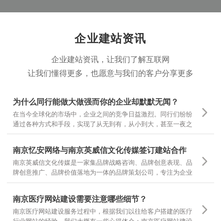
部之外的核心一环。
企业建站资讯
企业建站资讯，让我们了解互联网
让我们懂得更多，也愿意与我们的客户分享更多
为什么同行能做大做强而你的企业却默默无闻？
在当今全球化的市场中，企业之间的竞争日益激烈。同行们纷纷
通过各种方式和手段，实现了从无到有，从小到大，甚至一夜之
间家喻户晓。然而，为什么有些企业却仍然在默默无闻中挣扎
呢？
南京忆安网络与南京英威信文化传媒签订建站合作
南京英威信文化传媒是一家集品牌战略咨询、品牌创意表现、品
牌创意推广、品牌价值落地为一体的品牌策划公司，专注为企业
提供品牌定位和品牌设计 坚持专项调研，精准诊断，团队策划，
当然对网站设计和文案有更高的要求，也是对我们设计和制作的
南京医疗网站建设需要注意哪些细节？
一种认可
南京医疗网站建设服务过程中，根据我们以往给客户搭建的医疗