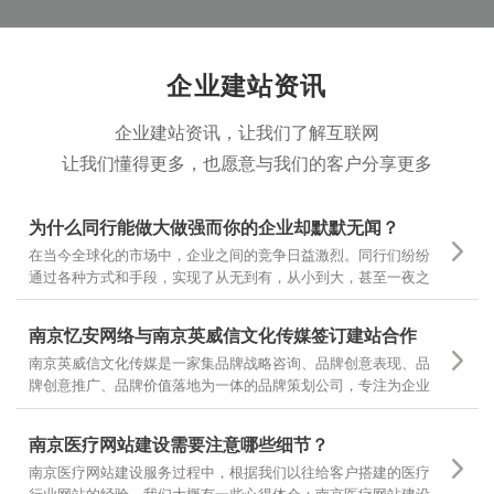
企业建站资讯
企业建站资讯，让我们了解互联网
让我们懂得更多，也愿意与我们的客户分享更多
为什么同行能做大做强而你的企业却默默无闻？
在当今全球化的市场中，企业之间的竞争日益激烈。同行们纷纷
通过各种方式和手段，实现了从无到有，从小到大，甚至一夜之
间家喻户晓。然而，为什么有些企业却仍然在默默无闻中挣扎
呢？
南京忆安网络与南京英威信文化传媒签订建站合作
南京英威信文化传媒是一家集品牌战略咨询、品牌创意表现、品
牌创意推广、品牌价值落地为一体的品牌策划公司，专注为企业
提供品牌定位和品牌设计 坚持专项调研，精准诊断，团队策划，
当然对网站设计和文案有更高的要求，也是对我们设计和制作的
南京医疗网站建设需要注意哪些细节？
一种认可
南京医疗网站建设服务过程中，根据我们以往给客户搭建的医疗