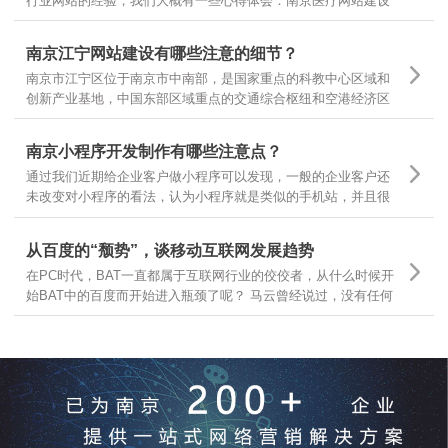
行业网站的经验，我们大概有一些心得体会：南京医疗网站建设
基本有以下几个领域，有的企业做医疗器械，有的做医疗咨询，
有的做医疗诊疗服务，很多企业可以根据自己所在的主要医疗领
南京江宁网站建设有哪些注意的细节？
域，结合自身需求，定位不同的医疗网站建设
南京市江宁区位于南京市中南部，是国家重点的科教中心区域和
创新产业基地，中国东部区域重点的交通综合枢纽和空港经济区
枢纽。南京江宁从东西南三面环抱南京主城区，航空、港口、铁
路、公路交通体系汇聚，随着江宁区的不断发展，江宁区企业网
南京小程序开发制作有哪些注意点？
站建设有哪些需要注意的细节？
通过我们近期给企业客户做小程序可以发现，一般的企业客户还
未改变对小程序的看法，认为小程序就是类似的手机站，并且很
多客户都让我们按照手机站的样式和功能去开发小程序，是因为
大家一时还无法从手机站的观点上跳出来看问题，那么今天就跟
从百度的“颓势”，谈移动互联网发展趋势
大家分享下，那么小程序制作有哪些要点呢？
在PC时代，BAT一直都属于互联网行业的佼佼者，从什么时候开
始BAT中的百度而开始进入瓶颈了呢？ 马云曾经说过，没有任何
一个互联网企业可以保证10年之内还能存在，可见互联网行业的
发展更是瞬息万变，我们今天就从互联网行业几大巨头开始分
析，互联网发展的趋势和前景