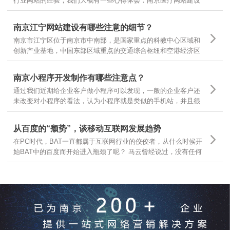
行业网站的经验，我们大概有一些心得体会：南京医疗网站建设
基本有以下几个领域，有的企业做医疗器械，有的做医疗咨询，
有的做医疗诊疗服务，很多企业可以根据自己所在的主要医疗领
南京江宁网站建设有哪些注意的细节？
域，结合自身需求，定位不同的医疗网站建设
南京市江宁区位于南京市中南部，是国家重点的科教中心区域和
创新产业基地，中国东部区域重点的交通综合枢纽和空港经济区
枢纽。南京江宁从东西南三面环抱南京主城区，航空、港口、铁
路、公路交通体系汇聚，随着江宁区的不断发展，江宁区企业网
南京小程序开发制作有哪些注意点？
站建设有哪些需要注意的细节？
通过我们近期给企业客户做小程序可以发现，一般的企业客户还
未改变对小程序的看法，认为小程序就是类似的手机站，并且很
多客户都让我们按照手机站的样式和功能去开发小程序，是因为
大家一时还无法从手机站的观点上跳出来看问题，那么今天就跟
从百度的“颓势”，谈移动互联网发展趋势
大家分享下，那么小程序制作有哪些要点呢？
在PC时代，BAT一直都属于互联网行业的佼佼者，从什么时候开
始BAT中的百度而开始进入瓶颈了呢？ 马云曾经说过，没有任何
一个互联网企业可以保证10年之内还能存在，可见互联网行业的
发展更是瞬息万变，我们今天就从互联网行业几大巨头开始分
析，互联网发展的趋势和前景