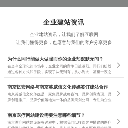
部之外的核心一环。
企业建站资讯
企业建站资讯，让我们了解互联网
让我们懂得更多，也愿意与我们的客户分享更多
为什么同行能做大做强而你的企业却默默无闻？
在当今全球化的市场中，企业之间的竞争日益激烈。同行们纷纷
通过各种方式和手段，实现了从无到有，从小到大，甚至一夜之
间家喻户晓。然而，为什么有些企业却仍然在默默无闻中挣扎
呢？
南京忆安网络与南京英威信文化传媒签订建站合作
南京英威信文化传媒是一家集品牌战略咨询、品牌创意表现、品
牌创意推广、品牌价值落地为一体的品牌策划公司，专注为企业
提供品牌定位和品牌设计 坚持专项调研，精准诊断，团队策划，
当然对网站设计和文案有更高的要求，也是对我们设计和制作的
南京医疗网站建设需要注意哪些细节？
一种认可
南京医疗网站建设服务过程中，根据我们以往给客户搭建的医疗