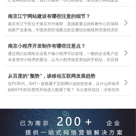
行业网站的经验，我们大概有一些心得体会：南京医疗网站建设
基本有以下几个领域，有的企业做医疗器械，有的做医疗咨询，
有的做医疗诊疗服务，很多企业可以根据自己所在的主要医疗领
南京江宁网站建设有哪些注意的细节？
域，结合自身需求，定位不同的医疗网站建设
南京市江宁区位于南京市中南部，是国家重点的科教中心区域和
创新产业基地，中国东部区域重点的交通综合枢纽和空港经济区
枢纽。南京江宁从东西南三面环抱南京主城区，航空、港口、铁
路、公路交通体系汇聚，随着江宁区的不断发展，江宁区企业网
南京小程序开发制作有哪些注意点？
站建设有哪些需要注意的细节？
通过我们近期给企业客户做小程序可以发现，一般的企业客户还
未改变对小程序的看法，认为小程序就是类似的手机站，并且很
多客户都让我们按照手机站的样式和功能去开发小程序，是因为
大家一时还无法从手机站的观点上跳出来看问题，那么今天就跟
从百度的“颓势”，谈移动互联网发展趋势
大家分享下，那么小程序制作有哪些要点呢？
在PC时代，BAT一直都属于互联网行业的佼佼者，从什么时候开
始BAT中的百度而开始进入瓶颈了呢？ 马云曾经说过，没有任何
一个互联网企业可以保证10年之内还能存在，可见互联网行业的
发展更是瞬息万变，我们今天就从互联网行业几大巨头开始分
析，互联网发展的趋势和前景