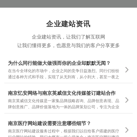
企业建站资讯
企业建站资讯，让我们了解互联网
让我们懂得更多，也愿意与我们的客户分享更多
为什么同行能做大做强而你的企业却默默无闻？
在当今全球化的市场中，企业之间的竞争日益激烈。同行们纷纷
通过各种方式和手段，实现了从无到有，从小到大，甚至一夜之
间家喻户晓。然而，为什么有些企业却仍然在默默无闻中挣扎
呢？
南京忆安网络与南京英威信文化传媒签订建站合作
南京英威信文化传媒是一家集品牌战略咨询、品牌创意表现、品
牌创意推广、品牌价值落地为一体的品牌策划公司，专注为企业
提供品牌定位和品牌设计 坚持专项调研，精准诊断，团队策划，
当然对网站设计和文案有更高的要求，也是对我们设计和制作的
南京医疗网站建设需要注意哪些细节？
一种认可
南京医疗网站建设服务过程中，根据我们以往给客户搭建的医疗