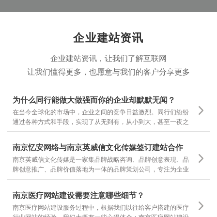
企业建站资讯
企业建站资讯，让我们了解互联网
让我们懂得更多，也愿意与我们的客户分享更多
为什么同行能做大做强而你的企业却默默无闻？
在当今全球化的市场中，企业之间的竞争日益激烈。同行们纷纷
通过各种方式和手段，实现了从无到有，从小到大，甚至一夜之
间家喻户晓。然而，为什么有些企业却仍然在默默无闻中挣扎
呢？
南京忆安网络与南京英威信文化传媒签订建站合作
南京英威信文化传媒是一家集品牌战略咨询、品牌创意表现、品
牌创意推广、品牌价值落地为一体的品牌策划公司，专注为企业
提供品牌定位和品牌设计 坚持专项调研，精准诊断，团队策划，
当然对网站设计和文案有更高的要求，也是对我们设计和制作的
南京医疗网站建设需要注意哪些细节？
一种认可
南京医疗网站建设服务过程中，根据我们以往给客户搭建的医疗