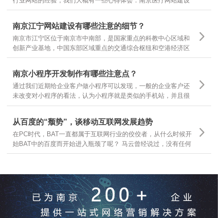
行业网站的经验，我们大概有一些心得体会：南京医疗网站建设
基本有以下几个领域，有的企业做医疗器械，有的做医疗咨询，
有的做医疗诊疗服务，很多企业可以根据自己所在的主要医疗领
南京江宁网站建设有哪些注意的细节？
域，结合自身需求，定位不同的医疗网站建设
南京市江宁区位于南京市中南部，是国家重点的科教中心区域和
创新产业基地，中国东部区域重点的交通综合枢纽和空港经济区
枢纽。南京江宁从东西南三面环抱南京主城区，航空、港口、铁
路、公路交通体系汇聚，随着江宁区的不断发展，江宁区企业网
南京小程序开发制作有哪些注意点？
站建设有哪些需要注意的细节？
通过我们近期给企业客户做小程序可以发现，一般的企业客户还
未改变对小程序的看法，认为小程序就是类似的手机站，并且很
多客户都让我们按照手机站的样式和功能去开发小程序，是因为
大家一时还无法从手机站的观点上跳出来看问题，那么今天就跟
从百度的“颓势”，谈移动互联网发展趋势
大家分享下，那么小程序制作有哪些要点呢？
在PC时代，BAT一直都属于互联网行业的佼佼者，从什么时候开
始BAT中的百度而开始进入瓶颈了呢？ 马云曾经说过，没有任何
一个互联网企业可以保证10年之内还能存在，可见互联网行业的
发展更是瞬息万变，我们今天就从互联网行业几大巨头开始分
析，互联网发展的趋势和前景