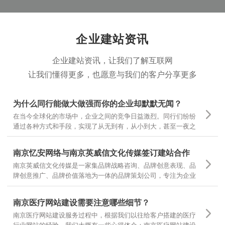
企业建站资讯
企业建站资讯，让我们了解互联网
让我们懂得更多，也愿意与我们的客户分享更多
为什么同行能做大做强而你的企业却默默无闻？
在当今全球化的市场中，企业之间的竞争日益激烈。同行们纷纷
通过各种方式和手段，实现了从无到有，从小到大，甚至一夜之
间家喻户晓。然而，为什么有些企业却仍然在默默无闻中挣扎
呢？
南京忆安网络与南京英威信文化传媒签订建站合作
南京英威信文化传媒是一家集品牌战略咨询、品牌创意表现、品
牌创意推广、品牌价值落地为一体的品牌策划公司，专注为企业
提供品牌定位和品牌设计 坚持专项调研，精准诊断，团队策划，
当然对网站设计和文案有更高的要求，也是对我们设计和制作的
南京医疗网站建设需要注意哪些细节？
一种认可
南京医疗网站建设服务过程中，根据我们以往给客户搭建的医疗