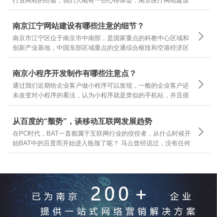
行业网站的经验，我们大概有一些心得体会：南京医疗网站建设
基本有以下几个领域，有的企业做医疗器械，有的做医疗咨询，
有的做医疗诊疗服务，很多企业可以根据自己所在的主要医疗领
南京江宁网站建设有哪些注意的细节？
域，结合自身需求，定位不同的医疗网站建设
南京市江宁区位于南京市中南部，是国家重点的科教中心区域和
创新产业基地，中国东部区域重点的交通综合枢纽和空港经济区
枢纽。南京江宁从东西南三面环抱南京主城区，航空、港口、铁
路、公路交通体系汇聚，随着江宁区的不断发展，江宁区企业网
南京小程序开发制作有哪些注意点？
站建设有哪些需要注意的细节？
通过我们近期给企业客户做小程序可以发现，一般的企业客户还
未改变对小程序的看法，认为小程序就是类似的手机站，并且很
多客户都让我们按照手机站的样式和功能去开发小程序，是因为
大家一时还无法从手机站的观点上跳出来看问题，那么今天就跟
从百度的“颓势”，谈移动互联网发展趋势
大家分享下，那么小程序制作有哪些要点呢？
在PC时代，BAT一直都属于互联网行业的佼佼者，从什么时候开
始BAT中的百度而开始进入瓶颈了呢？ 马云曾经说过，没有任何
一个互联网企业可以保证10年之内还能存在，可见互联网行业的
发展更是瞬息万变，我们今天就从互联网行业几大巨头开始分
析，互联网发展的趋势和前景