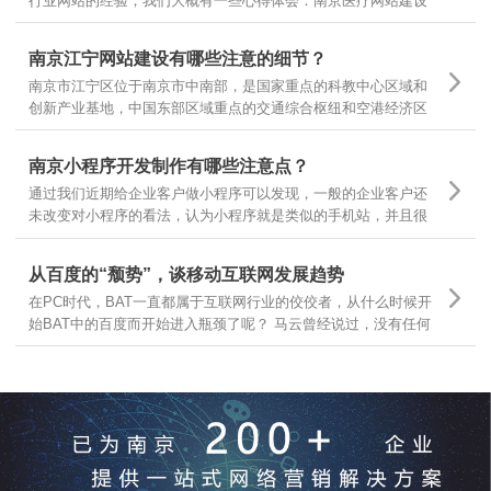
行业网站的经验，我们大概有一些心得体会：南京医疗网站建设
基本有以下几个领域，有的企业做医疗器械，有的做医疗咨询，
有的做医疗诊疗服务，很多企业可以根据自己所在的主要医疗领
南京江宁网站建设有哪些注意的细节？
域，结合自身需求，定位不同的医疗网站建设
南京市江宁区位于南京市中南部，是国家重点的科教中心区域和
创新产业基地，中国东部区域重点的交通综合枢纽和空港经济区
枢纽。南京江宁从东西南三面环抱南京主城区，航空、港口、铁
路、公路交通体系汇聚，随着江宁区的不断发展，江宁区企业网
南京小程序开发制作有哪些注意点？
站建设有哪些需要注意的细节？
通过我们近期给企业客户做小程序可以发现，一般的企业客户还
未改变对小程序的看法，认为小程序就是类似的手机站，并且很
多客户都让我们按照手机站的样式和功能去开发小程序，是因为
大家一时还无法从手机站的观点上跳出来看问题，那么今天就跟
从百度的“颓势”，谈移动互联网发展趋势
大家分享下，那么小程序制作有哪些要点呢？
在PC时代，BAT一直都属于互联网行业的佼佼者，从什么时候开
始BAT中的百度而开始进入瓶颈了呢？ 马云曾经说过，没有任何
一个互联网企业可以保证10年之内还能存在，可见互联网行业的
发展更是瞬息万变，我们今天就从互联网行业几大巨头开始分
析，互联网发展的趋势和前景