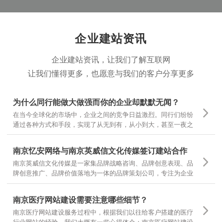
部之外的核心一环。
企业建站资讯
企业建站资讯，让我们了解互联网
让我们懂得更多，也愿意与我们的客户分享更多
为什么同行能做大做强而你的企业却默默无闻？
在当今全球化的市场中，企业之间的竞争日益激烈。同行们纷纷
通过各种方式和手段，实现了从无到有，从小到大，甚至一夜之
间家喻户晓。然而，为什么有些企业却仍然在默默无闻中挣扎
呢？
南京忆安网络与南京英威信文化传媒签订建站合作
南京英威信文化传媒是一家集品牌战略咨询、品牌创意表现、品
牌创意推广、品牌价值落地为一体的品牌策划公司，专注为企业
提供品牌定位和品牌设计 坚持专项调研，精准诊断，团队策划，
当然对网站设计和文案有更高的要求，也是对我们设计和制作的
南京医疗网站建设需要注意哪些细节？
一种认可
南京医疗网站建设服务过程中，根据我们以往给客户搭建的医疗