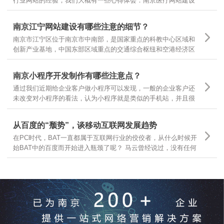
行业网站的经验，我们大概有一些心得体会：南京医疗网站建设
基本有以下几个领域，有的企业做医疗器械，有的做医疗咨询，
有的做医疗诊疗服务，很多企业可以根据自己所在的主要医疗领
南京江宁网站建设有哪些注意的细节？
域，结合自身需求，定位不同的医疗网站建设
南京市江宁区位于南京市中南部，是国家重点的科教中心区域和
创新产业基地，中国东部区域重点的交通综合枢纽和空港经济区
枢纽。南京江宁从东西南三面环抱南京主城区，航空、港口、铁
路、公路交通体系汇聚，随着江宁区的不断发展，江宁区企业网
南京小程序开发制作有哪些注意点？
站建设有哪些需要注意的细节？
通过我们近期给企业客户做小程序可以发现，一般的企业客户还
未改变对小程序的看法，认为小程序就是类似的手机站，并且很
多客户都让我们按照手机站的样式和功能去开发小程序，是因为
大家一时还无法从手机站的观点上跳出来看问题，那么今天就跟
从百度的“颓势”，谈移动互联网发展趋势
大家分享下，那么小程序制作有哪些要点呢？
在PC时代，BAT一直都属于互联网行业的佼佼者，从什么时候开
始BAT中的百度而开始进入瓶颈了呢？ 马云曾经说过，没有任何
一个互联网企业可以保证10年之内还能存在，可见互联网行业的
发展更是瞬息万变，我们今天就从互联网行业几大巨头开始分
析，互联网发展的趋势和前景