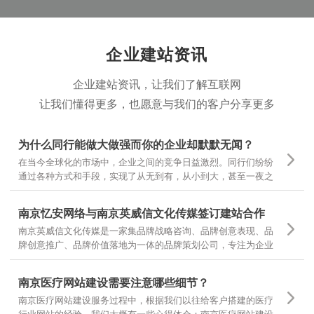
企业建站资讯
企业建站资讯，让我们了解互联网
让我们懂得更多，也愿意与我们的客户分享更多
为什么同行能做大做强而你的企业却默默无闻？
在当今全球化的市场中，企业之间的竞争日益激烈。同行们纷纷
通过各种方式和手段，实现了从无到有，从小到大，甚至一夜之
间家喻户晓。然而，为什么有些企业却仍然在默默无闻中挣扎
呢？
南京忆安网络与南京英威信文化传媒签订建站合作
南京英威信文化传媒是一家集品牌战略咨询、品牌创意表现、品
牌创意推广、品牌价值落地为一体的品牌策划公司，专注为企业
提供品牌定位和品牌设计 坚持专项调研，精准诊断，团队策划，
当然对网站设计和文案有更高的要求，也是对我们设计和制作的
南京医疗网站建设需要注意哪些细节？
一种认可
南京医疗网站建设服务过程中，根据我们以往给客户搭建的医疗