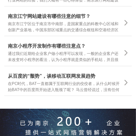
行业网站的经验，我们大概有一些心得体会：南京医疗网站建设
基本有以下几个领域，有的企业做医疗器械，有的做医疗咨询，
有的做医疗诊疗服务，很多企业可以根据自己所在的主要医疗领
南京江宁网站建设有哪些注意的细节？
域，结合自身需求，定位不同的医疗网站建设
南京市江宁区位于南京市中南部，是国家重点的科教中心区域和
创新产业基地，中国东部区域重点的交通综合枢纽和空港经济区
枢纽。南京江宁从东西南三面环抱南京主城区，航空、港口、铁
路、公路交通体系汇聚，随着江宁区的不断发展，江宁区企业网
南京小程序开发制作有哪些注意点？
站建设有哪些需要注意的细节？
通过我们近期给企业客户做小程序可以发现，一般的企业客户还
未改变对小程序的看法，认为小程序就是类似的手机站，并且很
多客户都让我们按照手机站的样式和功能去开发小程序，是因为
大家一时还无法从手机站的观点上跳出来看问题，那么今天就跟
从百度的“颓势”，谈移动互联网发展趋势
大家分享下，那么小程序制作有哪些要点呢？
在PC时代，BAT一直都属于互联网行业的佼佼者，从什么时候开
始BAT中的百度而开始进入瓶颈了呢？ 马云曾经说过，没有任何
一个互联网企业可以保证10年之内还能存在，可见互联网行业的
发展更是瞬息万变，我们今天就从互联网行业几大巨头开始分
析，互联网发展的趋势和前景