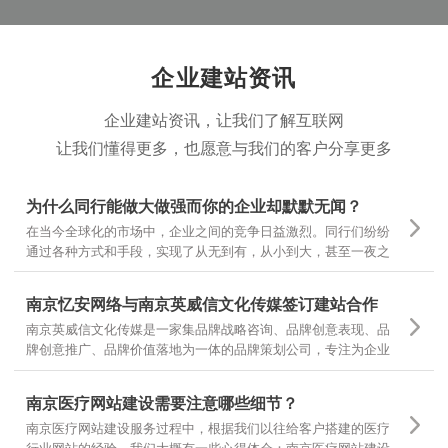
企业建站资讯
企业建站资讯，让我们了解互联网
让我们懂得更多，也愿意与我们的客户分享更多
为什么同行能做大做强而你的企业却默默无闻？
在当今全球化的市场中，企业之间的竞争日益激烈。同行们纷纷
通过各种方式和手段，实现了从无到有，从小到大，甚至一夜之
间家喻户晓。然而，为什么有些企业却仍然在默默无闻中挣扎
呢？
南京忆安网络与南京英威信文化传媒签订建站合作
南京英威信文化传媒是一家集品牌战略咨询、品牌创意表现、品
牌创意推广、品牌价值落地为一体的品牌策划公司，专注为企业
提供品牌定位和品牌设计 坚持专项调研，精准诊断，团队策划，
当然对网站设计和文案有更高的要求，也是对我们设计和制作的
南京医疗网站建设需要注意哪些细节？
一种认可
南京医疗网站建设服务过程中，根据我们以往给客户搭建的医疗