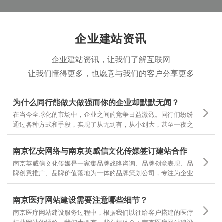
企业建站资讯
企业建站资讯，让我们了解互联网
让我们懂得更多，也愿意与我们的客户分享更多
为什么同行能做大做强而你的企业却默默无闻？
在当今全球化的市场中，企业之间的竞争日益激烈。同行们纷纷
通过各种方式和手段，实现了从无到有，从小到大，甚至一夜之
间家喻户晓。然而，为什么有些企业却仍然在默默无闻中挣扎
呢？
南京忆安网络与南京英威信文化传媒签订建站合作
南京英威信文化传媒是一家集品牌战略咨询、品牌创意表现、品
牌创意推广、品牌价值落地为一体的品牌策划公司，专注为企业
提供品牌定位和品牌设计 坚持专项调研，精准诊断，团队策划，
当然对网站设计和文案有更高的要求，也是对我们设计和制作的
南京医疗网站建设需要注意哪些细节？
一种认可
南京医疗网站建设服务过程中，根据我们以往给客户搭建的医疗