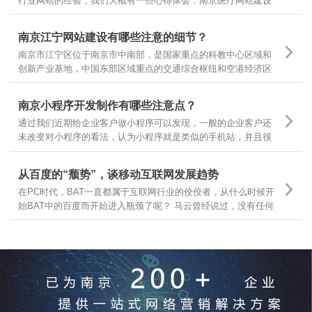
行业网站的经验，我们大概有一些心得体会：南京医疗网站建设
基本有以下几个领域，有的企业做医疗器械，有的做医疗咨询，
有的做医疗诊疗服务，很多企业可以根据自己所在的主要医疗领
南京江宁网站建设有哪些注意的细节？
域，结合自身需求，定位不同的医疗网站建设
南京市江宁区位于南京市中南部，是国家重点的科教中心区域和
创新产业基地，中国东部区域重点的交通综合枢纽和空港经济区
枢纽。南京江宁从东西南三面环抱南京主城区，航空、港口、铁
路、公路交通体系汇聚，随着江宁区的不断发展，江宁区企业网
南京小程序开发制作有哪些注意点？
站建设有哪些需要注意的细节？
通过我们近期给企业客户做小程序可以发现，一般的企业客户还
未改变对小程序的看法，认为小程序就是类似的手机站，并且很
多客户都让我们按照手机站的样式和功能去开发小程序，是因为
大家一时还无法从手机站的观点上跳出来看问题，那么今天就跟
从百度的“颓势”，谈移动互联网发展趋势
大家分享下，那么小程序制作有哪些要点呢？
在PC时代，BAT一直都属于互联网行业的佼佼者，从什么时候开
始BAT中的百度而开始进入瓶颈了呢？ 马云曾经说过，没有任何
一个互联网企业可以保证10年之内还能存在，可见互联网行业的
发展更是瞬息万变，我们今天就从互联网行业几大巨头开始分
析，互联网发展的趋势和前景