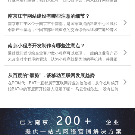
行业网站的经验，我们大概有一些心得体会：南京医疗网站建设
基本有以下几个领域，有的企业做医疗器械，有的做医疗咨询，
有的做医疗诊疗服务，很多企业可以根据自己所在的主要医疗领
南京江宁网站建设有哪些注意的细节？
域，结合自身需求，定位不同的医疗网站建设
南京市江宁区位于南京市中南部，是国家重点的科教中心区域和
创新产业基地，中国东部区域重点的交通综合枢纽和空港经济区
枢纽。南京江宁从东西南三面环抱南京主城区，航空、港口、铁
路、公路交通体系汇聚，随着江宁区的不断发展，江宁区企业网
南京小程序开发制作有哪些注意点？
站建设有哪些需要注意的细节？
通过我们近期给企业客户做小程序可以发现，一般的企业客户还
未改变对小程序的看法，认为小程序就是类似的手机站，并且很
多客户都让我们按照手机站的样式和功能去开发小程序，是因为
大家一时还无法从手机站的观点上跳出来看问题，那么今天就跟
从百度的“颓势”，谈移动互联网发展趋势
大家分享下，那么小程序制作有哪些要点呢？
在PC时代，BAT一直都属于互联网行业的佼佼者，从什么时候开
始BAT中的百度而开始进入瓶颈了呢？ 马云曾经说过，没有任何
一个互联网企业可以保证10年之内还能存在，可见互联网行业的
发展更是瞬息万变，我们今天就从互联网行业几大巨头开始分
析，互联网发展的趋势和前景