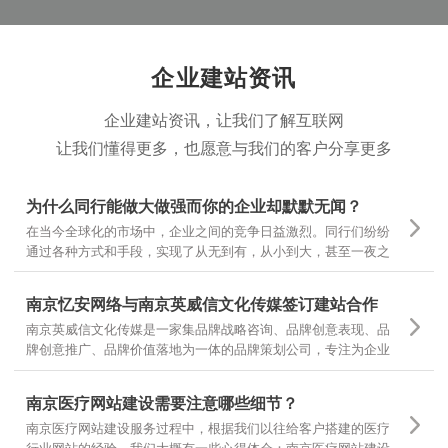
伙伴的支持和信赖。
企业建站资讯
企业建站资讯，让我们了解互联网
让我们懂得更多，也愿意与我们的客户分享更多
为什么同行能做大做强而你的企业却默默无闻？
在当今全球化的市场中，企业之间的竞争日益激烈。同行们纷纷
通过各种方式和手段，实现了从无到有，从小到大，甚至一夜之
间家喻户晓。然而，为什么有些企业却仍然在默默无闻中挣扎
呢？
南京忆安网络与南京英威信文化传媒签订建站合作
南京英威信文化传媒是一家集品牌战略咨询、品牌创意表现、品
牌创意推广、品牌价值落地为一体的品牌策划公司，专注为企业
提供品牌定位和品牌设计 坚持专项调研，精准诊断，团队策划，
当然对网站设计和文案有更高的要求，也是对我们设计和制作的
南京医疗网站建设需要注意哪些细节？
一种认可
南京医疗网站建设服务过程中，根据我们以往给客户搭建的医疗